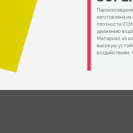
Пароизоляцио
изготовлена из
плотности (ПЭН
движению водян
Материал, из к
высокую устой
воздействиям, та