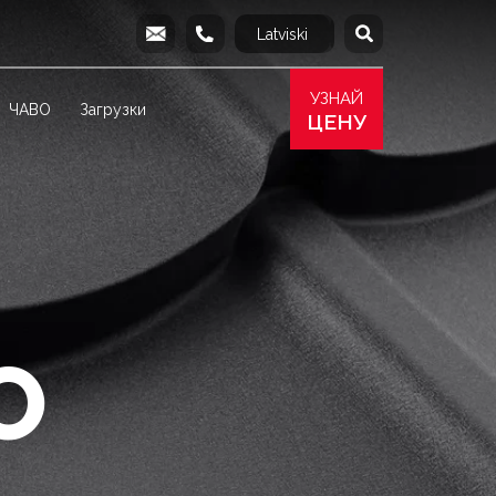
Latviski
English
info@produs.lv
277 03 577
277 68 177
277 78 8
УЗНАЙ
ЧАВО
Загрузки
ЦЕНУ
O