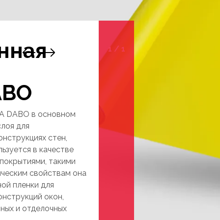
нная
1
/
1
ABO
A DABO в основном
слоя для
онструкциях стен,
льзуется в качестве
 покрытиями, такими
ическим свойствам она
ной пленки для
онструкций окон,
ных и отделочных