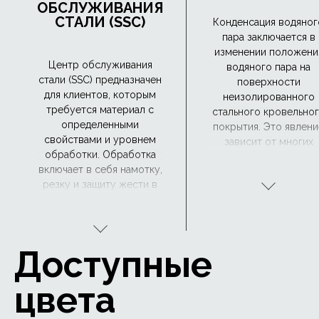
ОБСЛУЖИВАНИЯ
СТАЛИ (SSC)
Конденсация водяног
пара заключается в
изменении положени
Центр обслуживания
водяного пара на
стали (SSC) предназначен
поверхности
для клиентов, которым
неизолированного
требуется материал с
стального кровельно
определенными
покрытия. Это явлени
свойствами и уровнем
зависит от многих
обработки. Обработка
факторов, включая, 
включает в себя намотку,
частности, конструкц
резку и защиту жести в
кровли и ее
соответствии с
теплоизоляцию.
индивидуальными
Конденсация водяног
потребностями
пара может привести
заказчика. Мы также
увлажнению кровли и
Доступные
принимаем заказы на
как следствие, к рост
использование
грибков или коррози
цвета
материалов заказчика,
В крайних случаях эт
которые оптимально
может привести к