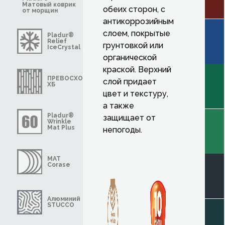
Матовый коврик
обеих сторон, с
от морщин
антикоррозийным
слоем, покрытые
Pladur®
Relief
грунтовкой или
IceCrystal
органической
краской. Верхний
ПРЕВОСХОДНЫЙ
слой придает
ХБ
цвет и текстуру,
а также
Pladur®
защищает от
Wrinkle
Mat Plus
непогоды.
MAT
Corase
Алюминий
STUCCO