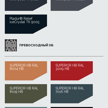
Pladur® Relief
iceCrystal TK 9005
ПРЕВОСХОДНЫЙ ХБ
SUPERIOR HB RAL
SUPERIOR HB RAL
8004 HB
3009 HB
SUPERIOR HB RAL
SUPERIOR HB RAL
8019 HB
7016 HB