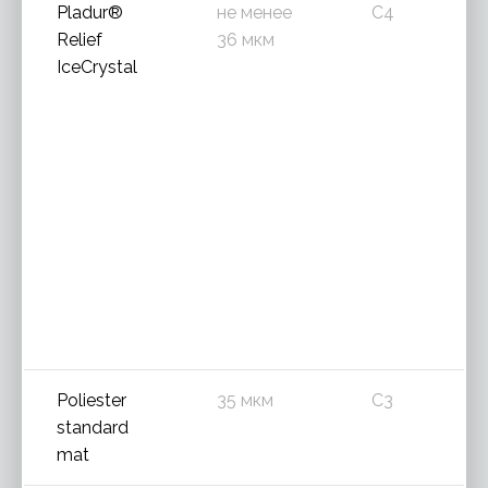
Pladur®
не менее
C4
Relief
36 мкм
IceCrystal
Poliester
35 мкм
C3
standard
mat