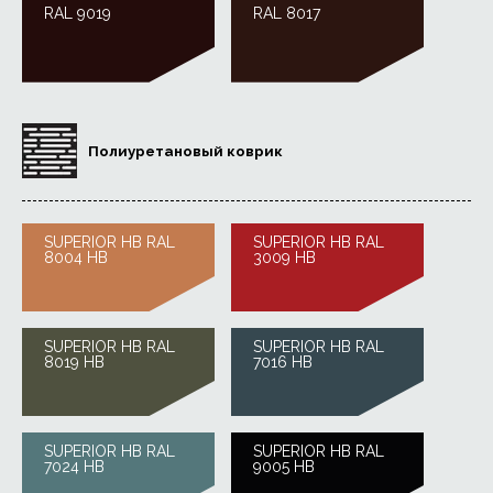
RAL 9019
RAL 8017
Полиуретановый коврик
SUPERIOR HB RAL
SUPERIOR HB RAL
8004 HB
3009 HB
SUPERIOR HB RAL
SUPERIOR HB RAL
8019 HB
7016 HB
SUPERIOR HB RAL
SUPERIOR HB RAL
7024 HB
9005 HB