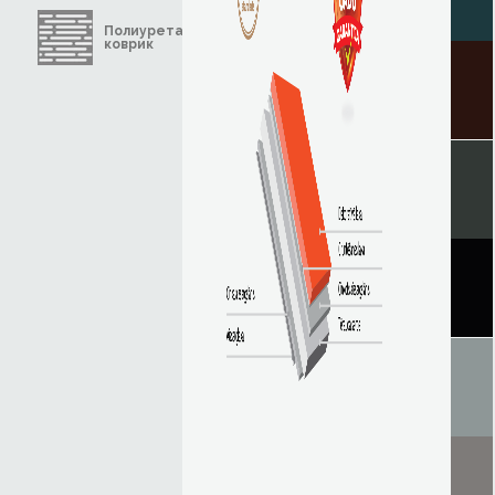
Полиуретановый
коврик