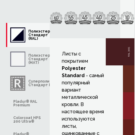
Полиэстер
Стандарт
(RAL)
RAL 3005
Листы с
Полиэстер
Стандарт
покрытием
(MAT)
Polyester
Standard
- самый
Суперполиэстер
популярный
Стандарт R-MAT
вариант
металлической
Pladur® RAL
кровли. В
Premium
настоящее время
Colorcoat HPS
используются
200 Ultra®
листы,
оцинкованные с
Pladur®