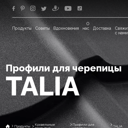
О
Продукты
Советы
Вдохновения
нас
Доставка
Свяжи
с нами
Профили для черепицы
TALIA
Кровельные
Профили для
Продукты
TALIA