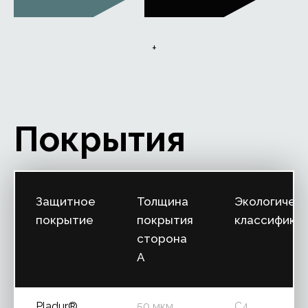
+
Покрытия
Защитное
Толщина
Экологичес
покрытие
покрытия
классифика
сторона
A
Pladur®
50 мкм
C4