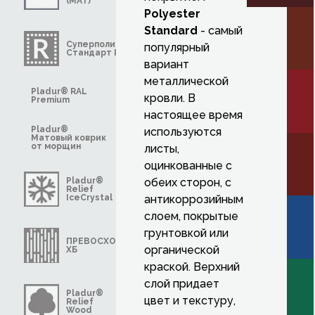
(MAT)
Polyester
Standard
- самый
Суперполиэстер
популярный
Стандарт R-MAT
вариант
металлической
Pladur® RAL
кровли. В
Premium
настоящее время
Pladur®
используются
Матовый коврик
от морщин
листы,
оцинкованные с
Pladur®
обеих сторон, с
Relief
IceCrystal
антикоррозийным
слоем, покрытые
грунтовкой или
ПРЕВОСХОДНЫЙ
органической
ХБ
краской. Верхний
слой придает
Pladur®
цвет и текстуру,
Relief
Wood