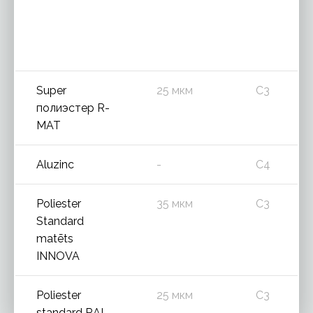
Super
25 мкм
C3
полиэстер R-
MAT
Aluzinc
-
C4
Poliester
35 мкм
C3
Standard
matēts
INNOVA
Poliester
25 мкм
C3
standard RAL