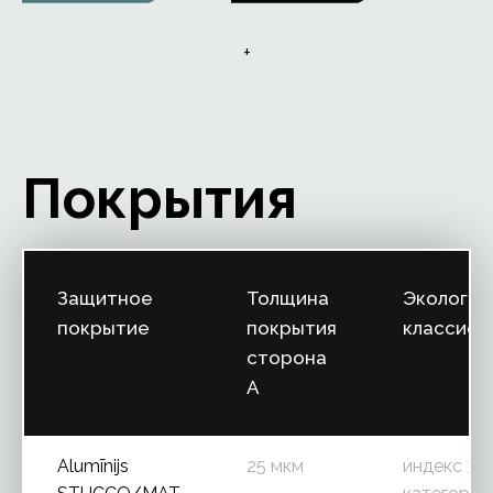
+
Покрытия
Защитное
Толщина
Экологич
покрытие
покрытия
классифи
сторона
A
Alumīnijs
25 мкм
индекс 3