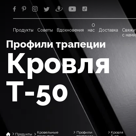
О
Продукты
Советы
Вдохновения
нас
Доставка
Свяжи
с нами
Профили трапеции
Кровля
Т-50
Кровельные
Профили
Кровля
Продукты