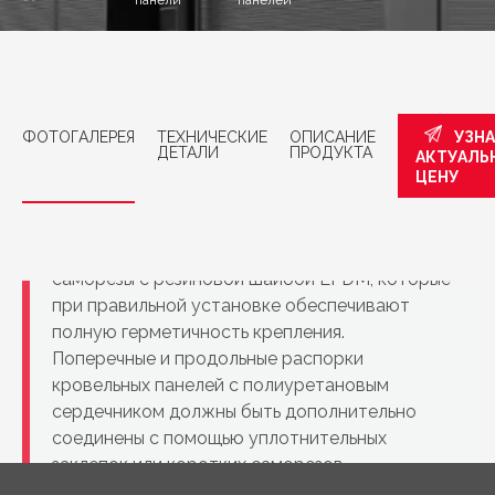
панели
панелей
ФОТОГАЛЕРЕЯ
ТЕХНИЧЕСКИЕ
ОПИСАНИЕ
УЗН
ДЕТАЛИ
ПРОДУКТА
АКТУАЛЬ
Винты
ЦЕНУ
Для крепления композитных панелей и для
отделочных работ на крыше предусмотрены
саморезы с резиновой шайбой EPDM, которые
при правильной установке обеспечивают
полную герметичность крепления.
Поперечные и продольные распорки
кровельных панелей с полиуретановым
сердечником должны быть дополнительно
соединены с помощью уплотнительных
заклепок или коротких саморезов,
предусмотренных для отделочных работ на