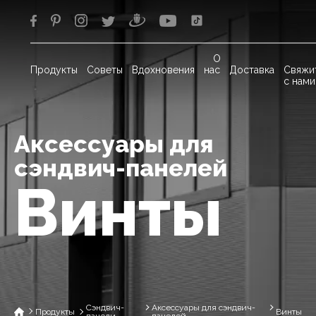
О
Продукты
Советы
Вдохновения
нас
Доставка
Свяжи
с нами
Аксессуары для
сэндвич-панелей
Винты
Сэндвич-
Аксессуары для сэндвич-
Продукты
Винты