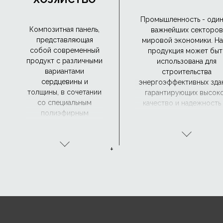
Промышленность - один
Композитная панель,
важнейших секторов
представляющая
мировой экономики. Н
собой современный
продукция может быт
продукт с различными
использована для
вариантами
строительства
сердцевины и
энергоэффективных зда
толщины, в сочетании
гарантирующих высок
со специальным
качество и надежность
полиэфирным
долгие годы. Композит
защитным покрытием
панели отвечают латвий
FarmCoat
и европейским
предназначена для
законодательным
+
использования на
требованиям по пожар
крышах
безопасности здания 
животноводческих
позволяют страховать зд
(например,
по самым высоким
свинарников,
стандартам. Специальн
курятников,
покрытия позволяют
коровников) и других
устанавливать наши