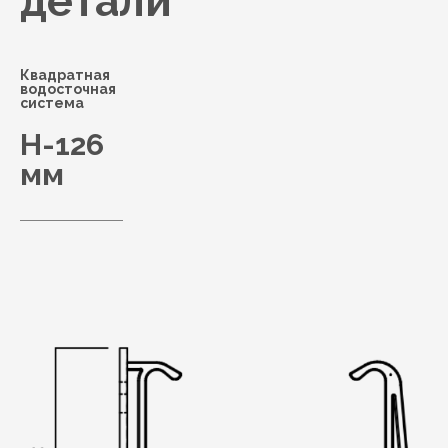
детали
Квадратная
водосточная
система
H-126
мм