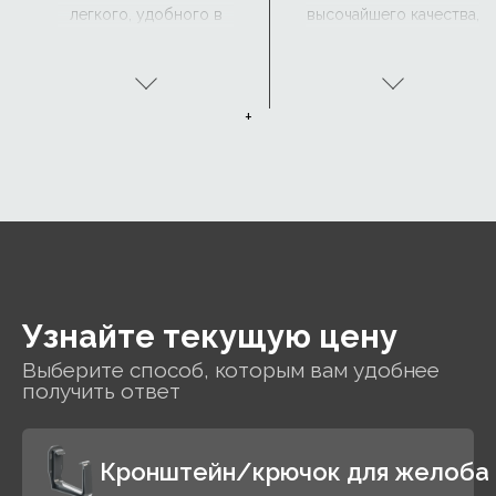
легкого, удобного в
высочайшего качества,
обращении и прочного
покрытую с обеих
материала,
сторон четырьмя
устойчивого к
защитными
коррозии.
покрытиями: цинком,
+
пассивирующим
слоем, подложкой и
органическим
покрытием.
Узнайте текущую цену
Выберите способ, которым вам удобнее
получить ответ
Кронштейн/крючок для желоба 