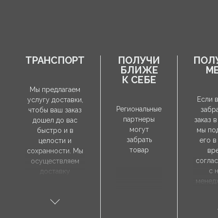
ТРАНСПОРТ
ПОЛУЧИ
ПОЛ
БЛИЖЕ
М
К СЕБЕ
Мы предлагаем
Если 
услугу доставки,
Региональные
забр
чтобы ваш заказ
партнеры
заказ в
дошел до вас
могут
мы по
быстро и в
забрать
его в
целости и
товар
вр
сохранности. Мы
согла
осуществляем
с 
доставку
менед
непосредственно
продаж
по указанному
забр
вами адресу, а
зак
время доставки