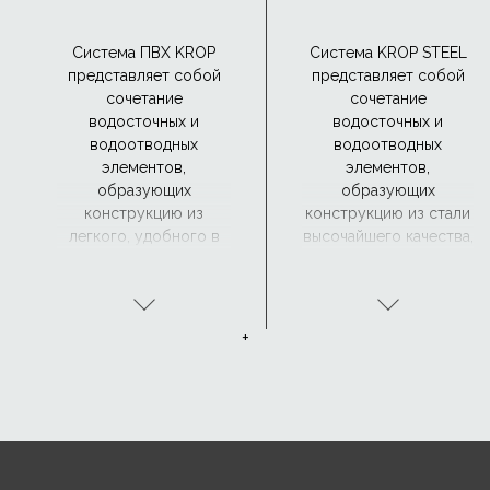
Система ПВХ KROP
Система KROP STEEL
представляет собой
представляет собой
сочетание
сочетание
водосточных и
водосточных и
водоотводных
водоотводных
элементов,
элементов,
образующих
образующих
конструкцию из
конструкцию из стали
легкого, удобного в
высочайшего качества,
обращении и прочного
покрытую с обеих
материала,
сторон четырьмя
устойчивого к
защитными
коррозии.
покрытиями: цинком,
+
пассивирующим
слоем, подложкой и
органическим
покрытием.