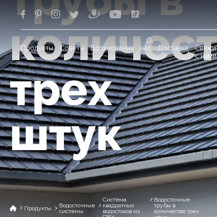
количес
О
Продукты
Советы
Вдохновения
нас
Доставка
Свяжи
с нами
трех
штук
Система
Водосточные
Водосточные
квадратных
трубы в
Продукты
системы
водостоков из
количестве трех