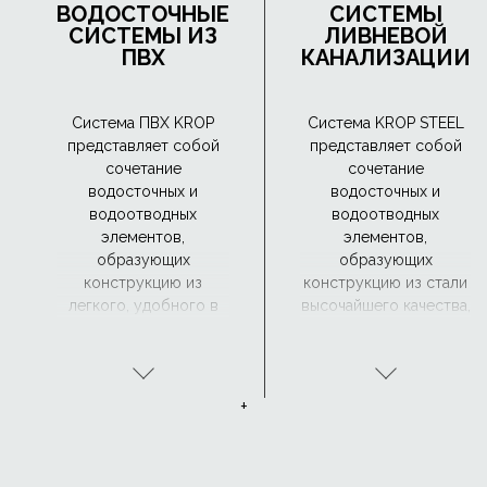
ВОДОСТОЧНЫЕ
СИСТЕМЫ
СИСТЕМЫ ИЗ
ЛИВНЕВОЙ
ПВХ
КАНАЛИЗАЦИИ
Система ПВХ KROP
Система KROP STEEL
представляет собой
представляет собой
сочетание
сочетание
водосточных и
водосточных и
водоотводных
водоотводных
элементов,
элементов,
образующих
образующих
конструкцию из
конструкцию из стали
легкого, удобного в
высочайшего качества,
обращении и прочного
покрытую с обеих
материала,
сторон четырьмя
устойчивого к
защитными
коррозии.
покрытиями: цинком,
+
пассивирующим
слоем, подложкой и
органическим