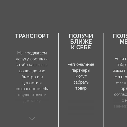
ТРАНСПОРТ
ПОЛУЧИ
ПОЛ
БЛИЖЕ
М
К СЕБЕ
Мы предлагаем
Если 
услугу доставки,
Региональные
забр
чтобы ваш заказ
партнеры
заказ в
дошел до вас
могут
мы по
быстро и в
забрать
его в
целости и
товар
вр
сохранности. Мы
согла
осуществляем
с 
доставку
менед
непосредственно
продаж
по указанному
забр
вами адресу, а
зак
время доставки