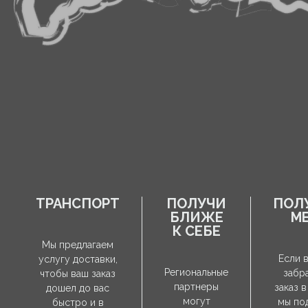
ТРАНСПОРТ
ПОЛУЧИ
ПОЛ
БЛИЖЕ
М
К СЕБЕ
Мы предлагаем
Если 
услугу доставки,
Региональные
забр
чтобы ваш заказ
партнеры
заказ в
дошел до вас
могут
мы по
быстро и в