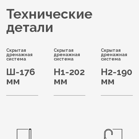
Технические
детали
Скрытая
Скрытая
Скрытая
дренажная
дренажная
дренажная
система
система
система
Ш-176
H1-202
H2-190
мм
мм
мм