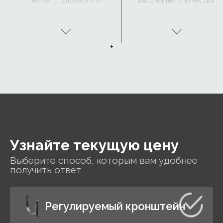
легкого, удобного в
высочайшего качества,
обращении и прочного
покрытую с обеих
материала,
сторон четырьмя
устойчивого к
защитными
коррозии.
покрытиями: цинком,
+
пассивирующим
слоем, подложкой и
органическим
покрытием.
Узнайте текущую цену
Выберите способ, которым вам удобнее
получить ответ
Регулируемый кронштейн