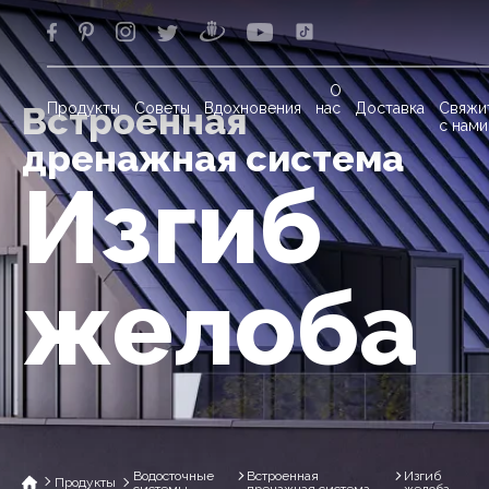
О
Продукты
Советы
Вдохновения
нас
Доставка
Свяжи
Встроенная
с нами
дренажная система
Изгиб
желоба
Водосточные
Встроенная
Изгиб
Продукты