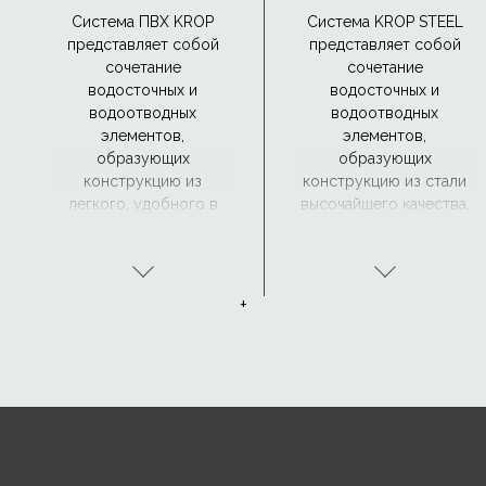
Система ПВХ KROP
Система KROP STEEL
представляет собой
представляет собой
сочетание
сочетание
водосточных и
водосточных и
водоотводных
водоотводных
элементов,
элементов,
образующих
образующих
конструкцию из
конструкцию из стали
легкого, удобного в
высочайшего качества,
обращении и прочного
покрытую с обеих
материала,
сторон четырьмя
устойчивого к
защитными
коррозии.
покрытиями: цинком,
+
пассивирующим
слоем, подложкой и
органическим
покрытием.