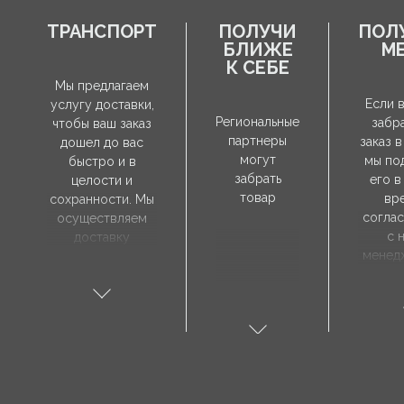
ТРАНСПОРТ
ПОЛУЧИ
ПОЛ
БЛИЖЕ
М
К СЕБЕ
Мы предлагаем
Если 
услугу доставки,
Региональные
забр
чтобы ваш заказ
партнеры
заказ в
дошел до вас
могут
мы по
быстро и в
забрать
его в
целости и
товар
вр
сохранности. Мы
согла
осуществляем
с 
доставку
менед
непосредственно
продаж
по указанному
забр
вами адресу, а
зак
время доставки
необ
согласовывается
посети
индивидуально с
Pr
нашим
пре
менеджером.